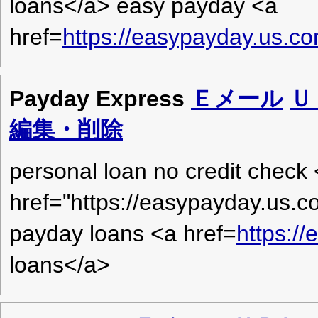
loans</a> easy payday <a
href=
https://easypayday.us.c
Payday Express
Ｅメール
Ｕ
編集・削除
personal loan no credit check
href="https://easypayday.us.
payday loans <a href=
https:/
loans</a>