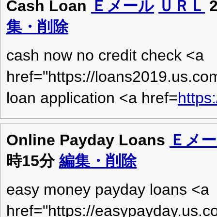
Cash Loan
Ｅメール
ＵＲＬ
2
集・削除
cash now no credit check <a
href="https://loans2019.us.com
loan application <a href=
https
Online Payday Loans
Ｅメー
時15分
編集・削除
easy money payday loans <a
href="https://easypayday.us.