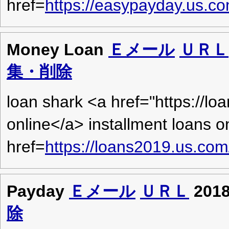
href=
https://easypayday.us.c
Money Loan
Ｅメール
ＵＲＬ
集・削除
loan shark <a href="https://lo
online</a> installment loans o
href=
https://loans2019.us.com
Payday
Ｅメール
ＵＲＬ
201
除