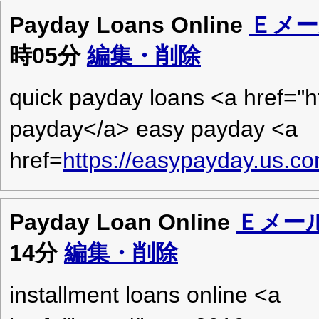
Payday Loans Online
Ｅメー
時05分
編集・削除
quick payday loans <a href="
payday</a> easy payday <a
href=
https://easypayday.us.c
Payday Loan Online
Ｅメー
14分
編集・削除
installment loans online <a