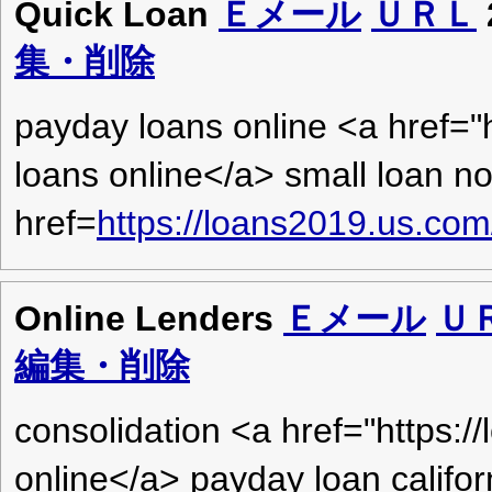
Quick Loan
Ｅメール
ＵＲＬ
集・削除
payday loans online <a href="
loans online</a> small loan no
href=
https://loans2019.us.com
Online Lenders
Ｅメール
Ｕ
編集・削除
consolidation <a href="https:
online</a> payday loan califor