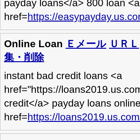
payday loans</a> 800 loan <a
href=
https://easypayday.us.c
Online Loan
Ｅメール
ＵＲＬ
集・削除
instant bad credit loans <a
href="https://loans2019.us.co
credit</a> payday loans onlin
href=
https://loans2019.us.co