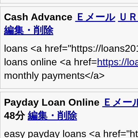
Cash Advance
Ｅメール
ＵＲ
編集・削除
loans <a href="https://loans2
loans online <a href=
https://
monthly payments</a>
Payday Loan Online
Ｅメー
48分
編集・削除
easy payday loans <a href="h