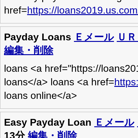
href=
https://loans2019.us.com
Payday Loans
Ｅメール
ＵＲ
編集・削除
loans <a href="https://loans
loans</a> loans <a href=
https
loans online</a>
Easy Payday Loan
Ｅメール
13分
編集・削除