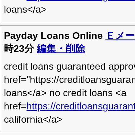
loans</a>
Payday Loans Online
Ｅメー
時23分
編集・削除
credit loans guaranteed appro
href="https://creditloansguar
loans</a> no credit loans <a
href=
https://creditloansguar
california</a>