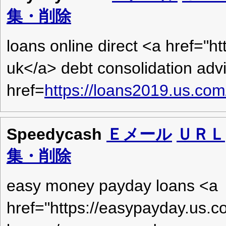
集・削除
loans online direct <a href="h
uk</a> debt consolidation adv
href=
https://loans2019.us.co
Speedycash
Ｅメール
ＵＲＬ
集・削除
easy money payday loans <a
href="https://easypayday.us.