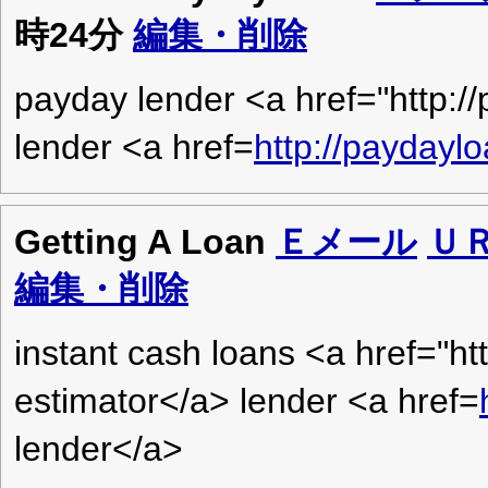
時24分
編集・削除
payday lender <a href="http:/
lender <a href=
http://paydayl
Getting A Loan
Ｅメール
Ｕ
編集・削除
instant cash loans <a href="ht
estimator</a> lender <a href=
lender</a>