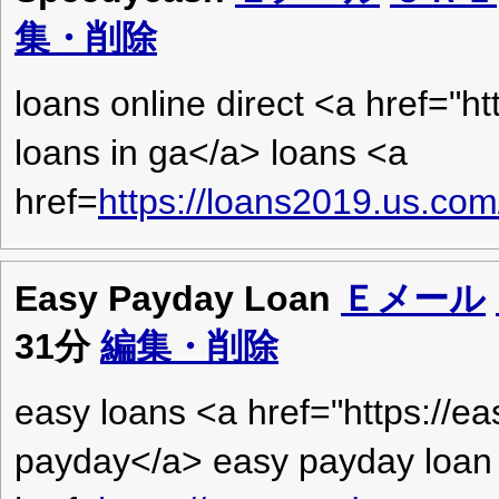
集・削除
loans online direct <a href="
loans in ga</a> loans <a
href=
https://loans2019.us.co
Easy Payday Loan
Ｅメール
31分
編集・削除
easy loans <a href="https://
payday</a> easy payday loan