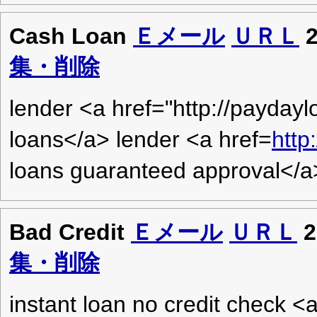
Cash Loan
Ｅメール
ＵＲＬ
2
集・削除
lender <a href="http://paydayl
loans</a> lender <a href=
http
loans guaranteed approval</a
Bad Credit
Ｅメール
ＵＲＬ
2
集・削除
instant loan no credit check <