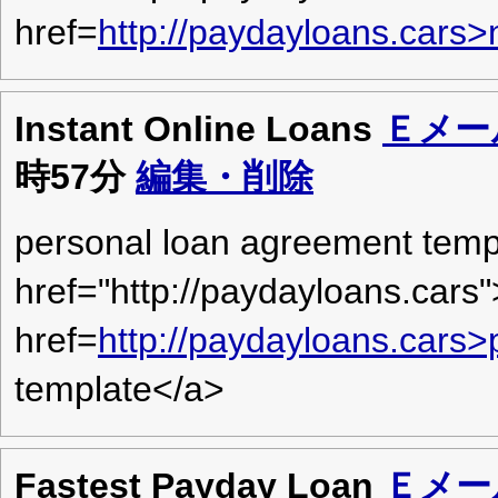
href=
http://paydayloans.cars>
Instant Online Loans
Ｅメー
時57分
編集・削除
personal loan agreement temp
href="http://paydayloans.cars
href=
http://paydayloans.cars>
template</a>
Fastest Payday Loan
Ｅメー