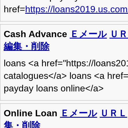
href=
https://loans2019.us.com
Cash Advance
Ｅメール
ＵＲ
編集・削除
loans <a href="https://loans2
catalogues</a> loans <a href
payday loans online</a>
Online Loan
Ｅメール
ＵＲＬ
集・削除