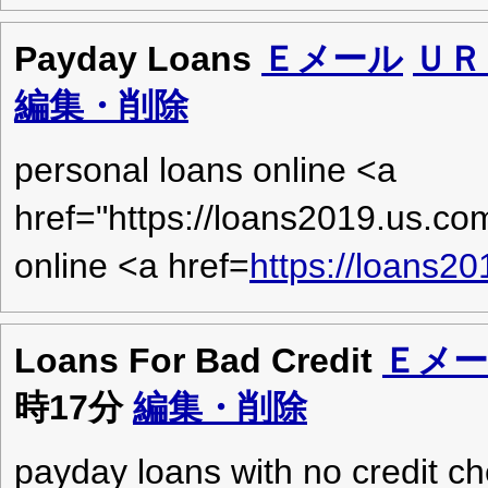
Payday Loans
Ｅメール
ＵＲ
編集・削除
personal loans online <a
href="https://loans2019.us.co
online <a href=
https://loans2
Loans For Bad Credit
Ｅメ
時17分
編集・削除
payday loans with no credit c