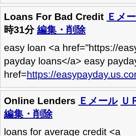
Loans For Bad Credit
Ｅメ
時31分
編集・削除
easy loan <a href="https://e
payday loans</a> easy payda
href=
https://easypayday.us.c
Online Lenders
Ｅメール
Ｕ
編集・削除
loans for average credit <a