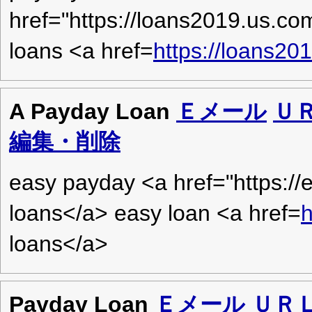
href="https://loans2019.us.com
loans <a href=
https://loans20
A Payday Loan
Ｅメール
Ｕ
編集・削除
easy payday <a href="https:/
loans</a> easy loan <a href=
h
loans</a>
Payday Loan
Ｅメール
ＵＲ