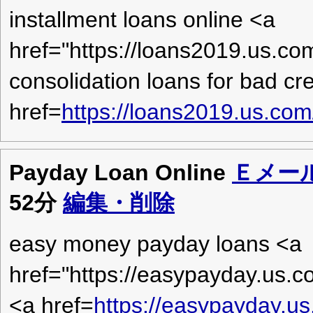
installment loans online <a
href="https://loans2019.us.com
consolidation loans for bad cre
href=
https://loans2019.us.com
Payday Loan Online
Ｅメー
52分
編集・削除
easy money payday loans <a
href="https://easypayday.us.
<a href=
https://easypayday.u