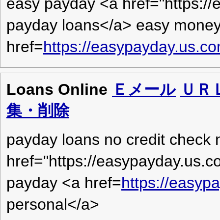
easy payday <a href="https:/
payday loans</a> easy money
href=
https://easypayday.us.c
Loans Online
Ｅメール
ＵＲ
集・削除
payday loans no credit check 
href="https://easypayday.us.
payday <a href=
https://easyp
personal</a>