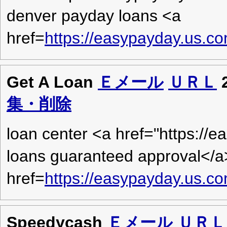
denver payday loans <a
href=
https://easypayday.us.
Get A Loan
Ｅメール
ＵＲＬ
集・削除
loan center <a href="https://
loans guaranteed approval</a
href=
https://easypayday.us.c
Speedycash
Ｅメール
ＵＲＬ