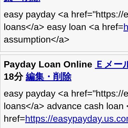
easy payday <a href="https:/
loans</a> easy loan <a href=
h
assumption</a>
Payday Loan Online
Ｅメー
18分
編集・削除
easy payday <a href="https:/
loans</a> advance cash loan 
href=
https://easypayday.us.c