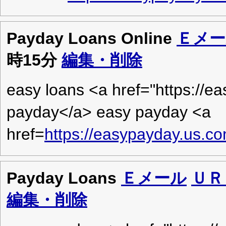
Payday Loans Online
Ｅメー
時15分
編集・削除
easy loans <a href="https://
payday</a> easy payday <a
href=
https://easypayday.us.c
Payday Loans
Ｅメール
ＵＲ
編集・削除