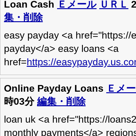
Loan Cash
Ｅメール
ＵＲＬ
2
集・削除
easy payday <a href="https:/
payday</a> easy loans <a
href=
https://easypayday.us.c
Online Payday Loans
Ｅメー
時03分
編集・削除
loan uk <a href="https://loans
monthly payments</a> regions