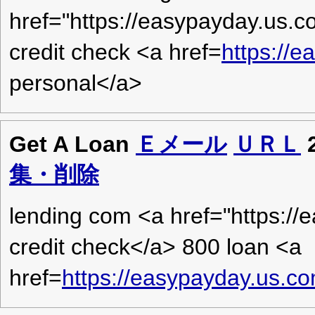
href="https://easypayday.us.
credit check <a href=
https://
personal</a>
Get A Loan
Ｅメール
ＵＲＬ
集・削除
lending com <a href="https:/
credit check</a> 800 loan <a
href=
https://easypayday.us.c