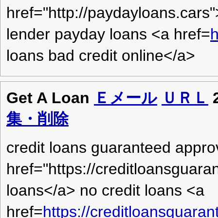
href="http://paydayloans.cars"
lender payday loans <a href=
h
loans bad credit online</a>
Get A Loan
Ｅメール
ＵＲＬ
集・削除
credit loans guaranteed appro
href="https://creditloansguar
loans</a> no credit loans <a
href=
https://creditloansguar