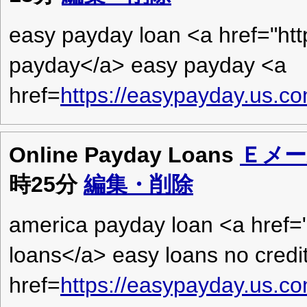
easy payday loan <a href="ht
payday</a> easy payday <a
href=
https://easypayday.us.c
Online Payday Loans
Ｅメー
時25分
編集・削除
america payday loan <a href=
loans</a> easy loans no credi
href=
https://easypayday.us.c